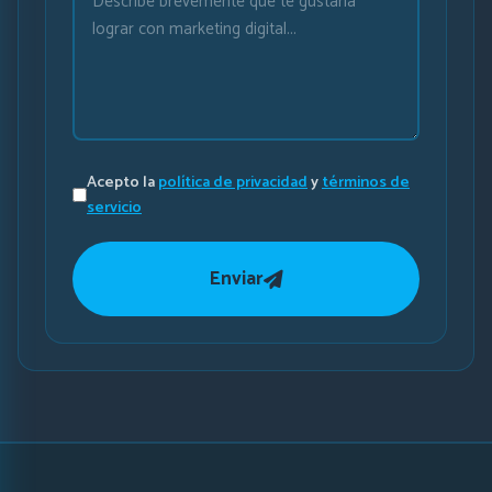
Acepto la
política de privacidad
y
términos de
servicio
Enviar